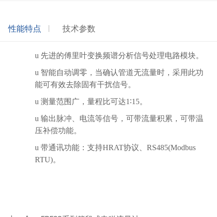
性能特点
技术参数
u
先进的傅里叶变换频谱分析信号处理电路模块。
u
智能自动调零，当确认管道无流量时，采用此功
能可有效去除固有干扰信号。
u
测量范围广，量程比可达
1
∶
15
。
u
输出脉冲、电流等信号，可带流量积累，可带温
压补偿功能。
u
带通讯功能：支持
HRAT
协议、
RS485(Modbus
RTU)
。