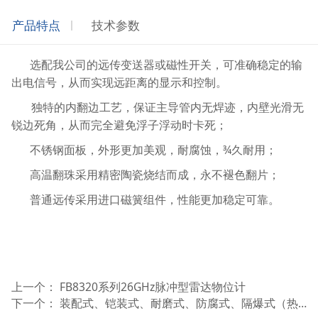
产品特点
技术参数
选配我公司的远传变送器或磁性开关，可准确稳定的输
出电信号，从而实现远距离的显示和控制。
独特的内翻边工艺，保证主导管内无焊迹，内壁光滑无
锐边死角，从而完全避免浮子浮动时卡死；
¾­
不锈钢面板，外形更加美观，耐腐蚀，
久耐用；
高温翻珠采用精密陶瓷烧结而成，永不褪色翻片；
普通远传采用进口磁簧组件，性能更加稳定可靠。
上一个：
FB8320系列26GHz脉冲型雷达物位计
下一个：
装配式、铠装式、耐磨式、防腐式、隔爆式（热电偶/热电阻）